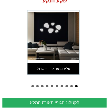
שקע ותקע
סלע מואר קיר - גדול
לקטלוג הגופי תאורה המלא