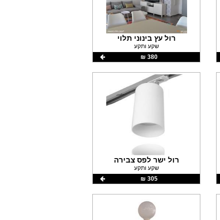
רול עץ בינוני תלוי
שקע ותקע
380 ‏₪
רול ישר לפס צבירה
שקע ותקע
305 ‏₪