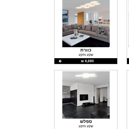
כוורת
שקע ותקע
6,680 ‏₪
ספלש
שקע ותקע