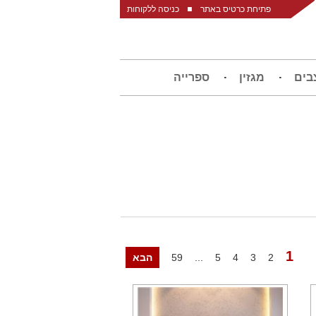
פתיחת כרטיס באתר
כניסה ללקוחות
בים
מגזין
ספרייה
1
2
3
4
5
...
59
הבא