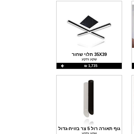
35X39 תלוי שחור
שקע ותקע
1,735 ‏₪
גוף תאורה רול 5 צר בזוית-גדול
שקע ותקע