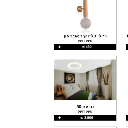
ריילי פליז קיר אפ דאון
שקע ותקע
480 ‏₪
טבעת 90
שקע ותקע
3,900 ‏₪