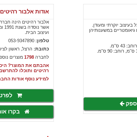
אודות אלבור רהיטים
אלבור רהיטים הינה חברת י
 בעיצוב יוקרתי ומעודן.
אשר 
גיאומטריים במשענותיהן
ועיצוב הבית.
טלפון:
053-9347890
כתובת:
הרצל, ראשון לציון
לחברה
1798
מוצרים נוספ
אהבתם את המוצר? היכנ
רהיטים ותוכלו להתרשם
למידע נוסף אודות החבר
לפרט
לספק
בקרו או