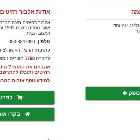
ומה
אודות אלבור רהיטים
אלבור רהיטים הינה חברת י
לגנטי ומיוחד,
אשר 
ועיצוב הבית.
טלפון:
053-9347890
כתובת:
הרצל, ראשון לציון
לחברה
1798
מוצרים נוספ
אהבתם את המוצר? היכנ
רהיטים ותוכלו להתרשם
למידע נוסף אודות החבר
לספק
לפרט
בקרו או