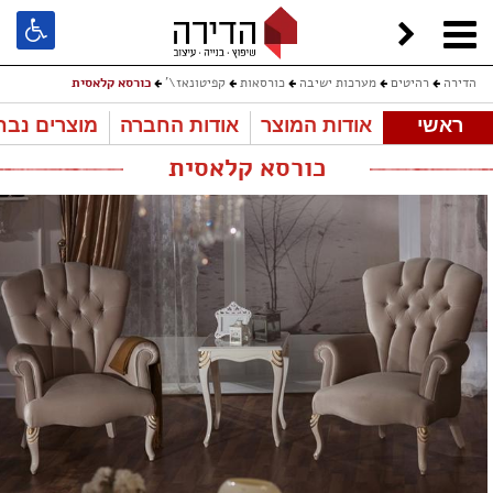
הדירה
רהיטים
מערכות ישיבה
כורסאות
קפיטונאז\'
כורסא קלאסית
ראשי
אודות המוצר
אודות החברה
מוצרים נבח
כורסא קלאסית