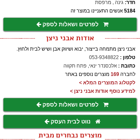
חדר:
גינה
,
מרפסת
5184
אנשים התעניינו במוצר זה
לפרטים ושאלות לספק
אודות אבני ניצן
אבני ניצן מתמחה בייצור, יבוא ושיווק אבן ושיש לבית ולחוץ.
טלפון :
053-9348822
כתובת :
אלכסנדר ינאי, פתח תקווה
לחברה
169
מוצרים נוספים באתר
לקטלוג המוצרים המלא >
למידע נוסף אודות אבני ניצן >
לפרטים ושאלות לספק
נווט לבית העסק
מוצרים נבחרים מבית