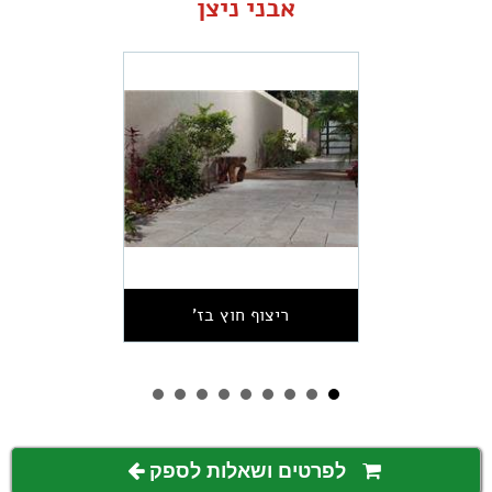
אבני ניצן
ריצוף חוץ בז'
לפרטים ושאלות לספק