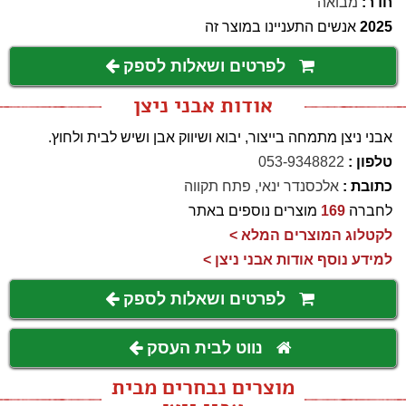
חדר:
מבואה
2025
אנשים התעניינו במוצר זה
לפרטים ושאלות לספק
אודות אבני ניצן
אבני ניצן מתמחה בייצור, יבוא ושיווק אבן ושיש לבית ולחוץ.
טלפון :
053-9348822
כתובת :
אלכסנדר ינאי, פתח תקווה
לחברה
169
מוצרים נוספים באתר
לקטלוג המוצרים המלא >
למידע נוסף אודות אבני ניצן >
לפרטים ושאלות לספק
נווט לבית העסק
מוצרים נבחרים מבית