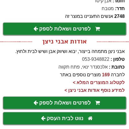
חומר:
אבן קיסר
חדר:
מטבח
2748
אנשים התעניינו במוצר זה
לפרטים ושאלות לספק
אודות אבני ניצן
אבני ניצן מתמחה בייצור, יבוא ושיווק אבן ושיש לבית ולחוץ.
טלפון :
053-9348822
כתובת :
אלכסנדר ינאי, פתח תקווה
לחברה
169
מוצרים נוספים באתר
לקטלוג המוצרים המלא >
למידע נוסף אודות אבני ניצן >
לפרטים ושאלות לספק
נווט לבית העסק