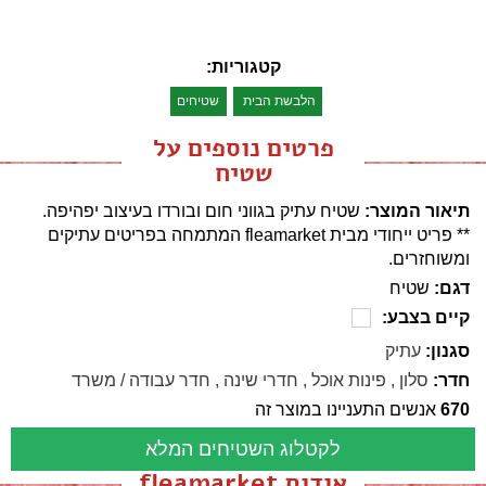
קטגוריות:
הלבשת הבית
שטיחים
פרטים נוספים על
שטיח
תיאור המוצר:
שטיח עתיק בגווני חום ובורדו בעיצוב יפהיפה.
** פריט ייחודי מבית fleamarket המתמחה בפריטים עתיקים
ומשוחזרים.
דגם:
שטיח
קיים בצבע:
סגנון:
עתיק
חדר:
סלון
,
פינות אוכל
,
חדרי שינה
,
חדר עבודה / משרד
670
אנשים התעניינו במוצר זה
לקטלוג השטיחים המלא
אודות fleamarket