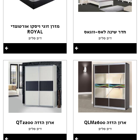
מזרן זוגי ויסקו אורטופדי
חדר שינה לאס-ווגאס
ROYAL
דיפ סליפ
דיפ סליפ
ארון הזזה QLM2600
ארון הזזה QT2200
דיפ סליפ
דיפ סליפ