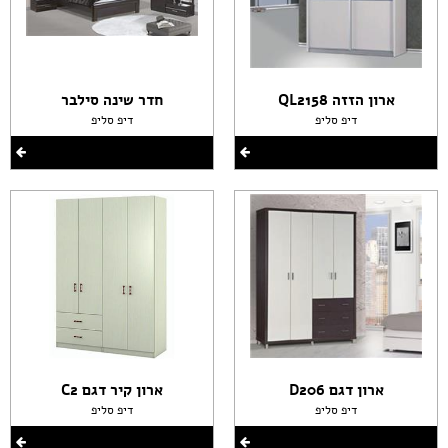
ארון הזזה QL2158
חדר שינה סילבר
דיפ סליפ
דיפ סליפ
ארון דגם D206
ארון קיר דגם C2
דיפ סליפ
דיפ סליפ