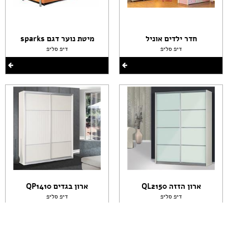
חדר ילדים אוניל
מיטת נוער דגם sparks
דיפ סליפ
דיפ סליפ
ארון הזזה QL2150
ארון בגדים QP1410
דיפ סליפ
דיפ סליפ