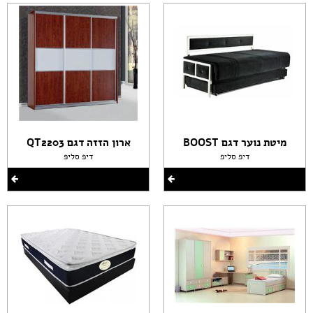
מיטת נוער דגם BOOST
ארון הזזה דגם QT2203
דיפ סליפ
דיפ סליפ