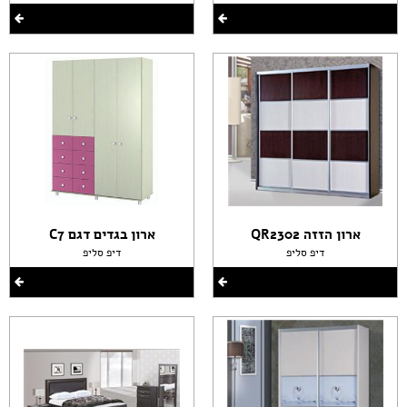
ארון הזזה QR2302
ארון בגדים דגם C7
דיפ סליפ
דיפ סליפ