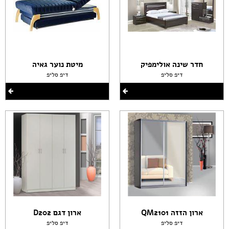
חדר שינה אולימפיק
מיטת נוער גאיה
דיפ סליפ
דיפ סליפ
ארון הזזה QM2101
ארון דגם D202
דיפ סליפ
דיפ סליפ