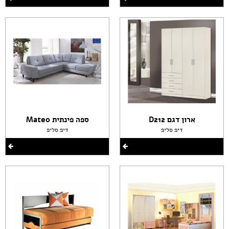
ארון דגם D212
ספה פינתית Mateo
דיפ סליפ
דיפ סליפ