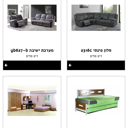
סלון פינתי 2316c
מערכת ישיבה yb627-b
דיפ סליפ
דיפ סליפ