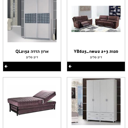
ספות 2+3 YB625_new2
ארון הזזה QL2152
דיפ סליפ
דיפ סליפ