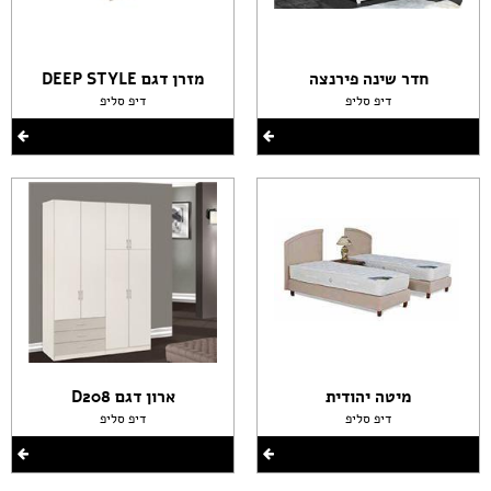
חדר שינה פירנצה
מזרן דגם DEEP STYLE
דיפ סליפ
דיפ סליפ
מיטה יהודית
ארון דגם D208
דיפ סליפ
דיפ סליפ