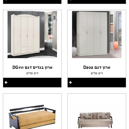
ארון דגם D202
ארון בגדים דגם DG111
דיפ סליפ
דיפ סליפ