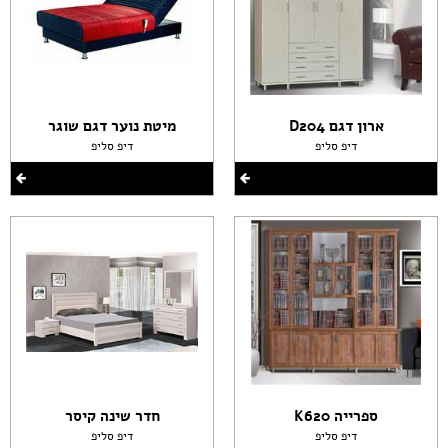
ארון דגם D204
מיטת נוער דגם שוגר
דיפ סליפ
דיפ סליפ
ספרייה K620
חדר שינה קיסר
דיפ סליפ
דיפ סליפ