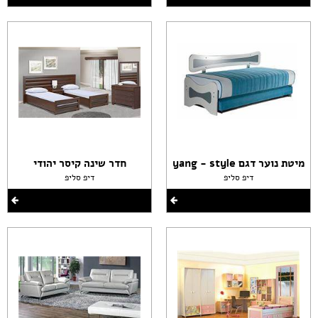
מיטת נוער דגם yang - style
חדר שינה קיסר יהודי
דיפ סליפ
דיפ סליפ