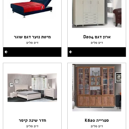
ארון דגם D204
מיטת נוער דגם שוגר
דיפ סליפ
דיפ סליפ
ספרייה K620
חדר שינה קיסר
דיפ סליפ
דיפ סליפ