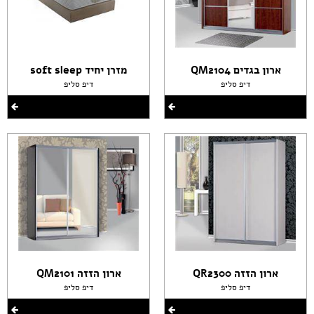
ארון בגדים QM2104
מזרן יחיד soft sleep
דיפ סליפ
דיפ סליפ
ארון הזזה QR2300
ארון הזזה QM2101
דיפ סליפ
דיפ סליפ