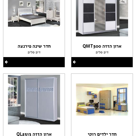
ארון הזזה QMT500
חדר שינה פירנצה
דיפ סליפ
דיפ סליפ
חדר ילדים רוקי
ארון הזזה QL2513