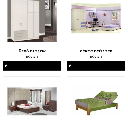
חדר ילדים דניאלה
ארון דגם D208
דיפ סליפ
דיפ סליפ