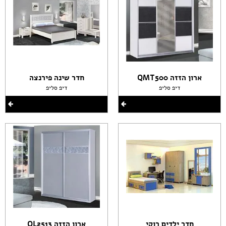
ארון הזזה QMT500
חדר שינה פירנצה
דיפ סליפ
דיפ סליפ
חדר ילדים רוקי
ארון הזזה QL2513