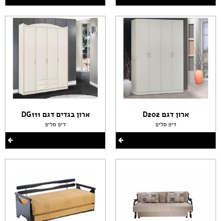
ארון דגם D202
ארון בגדים דגם DG111
דיפ סליפ
דיפ סליפ