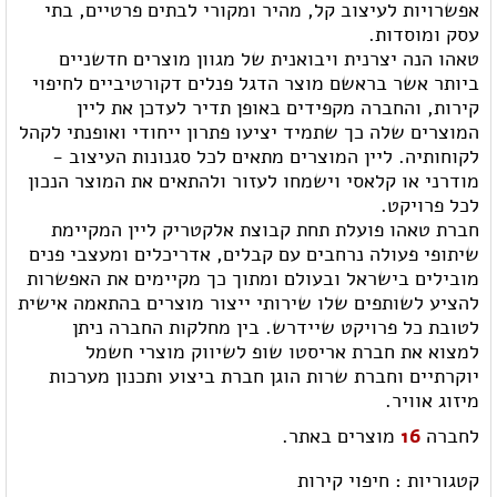
אפשרויות לעיצוב קל, מהיר ומקורי לבתים פרטיים, בתי
עסק ומוסדות.
טאהו הנה יצרנית ויבואנית של מגוון מוצרים חדשניים
ביותר אשר בראשם מוצר הדגל פנלים דקורטיביים לחיפוי
קירות, והחברה מקפידים באופן תדיר לעדכן את ליין
המוצרים שלה כך שתמיד יציעו פתרון ייחודי ואופנתי לקהל
לקוחותיה. ליין המוצרים מתאים לכל סגנונות העיצוב -
מודרני או קלאסי וישמחו לעזור ולהתאים את המוצר הנכון
לכל פרויקט.
חברת טאהו פועלת תחת קבוצת אלקטריק ליין המקיימת
שיתופי פעולה נרחבים עם קבלים, אדריכלים ומעצבי פנים
מובילים בישראל ובעולם ומתוך כך מקיימים את האפשרות
להציע לשותפים שלו שירותי ייצור מוצרים בהתאמה אישית
לטובת כל פרויקט שיידרש. בין מחלקות החברה ניתן
למצוא את חברת אריסטו שופ לשיווק מוצרי חשמל
יוקרתיים וחברת שרות הוגן חברת ביצוע ותכנון מערכות
מיזוג אוויר.
לחברה
16
מוצרים באתר.
קטגוריות :
חיפוי קירות