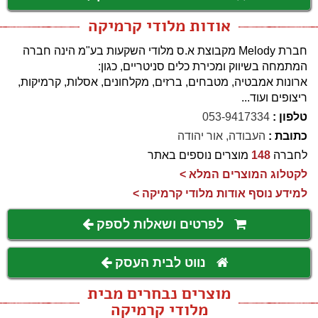
אודות מלודי קרמיקה
חברת Melody מקבוצת א.ס מלודי השקעות בע"מ הינה חברה
המתמחה בשיווק ומכירת כלים סניטריים, כגון:
ארונות אמבטיה, מטבחים, ברזים, מקלחונים, אסלות, קרמיקות,
ריצופים ועוד...
טלפון :
053-9417334
כתובת :
העבודה, אור יהודה
לחברה
148
מוצרים נוספים באתר
לקטלוג המוצרים המלא >
למידע נוסף אודות מלודי קרמיקה >
לפרטים ושאלות לספק
נווט לבית העסק
מוצרים נבחרים מבית
מלודי קרמיקה