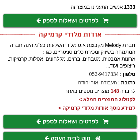
1333
אנשים התעניינו במוצר זה
לפרטים ושאלות לספק
אודות מלודי קרמיקה
חברת Melody מקבוצת א.ס מלודי השקעות בע"מ הינה חברה
המתמחה בשיווק ומכירת כלים סניטריים, כגון:
ארונות אמבטיה, מטבחים, ברזים, מקלחונים, אסלות, קרמיקות,
ריצופים ועוד...
טלפון :
053-9417334
כתובת :
העבודה, אור יהודה
לחברה
148
מוצרים נוספים באתר
לקטלוג המוצרים המלא >
למידע נוסף אודות מלודי קרמיקה >
לפרטים ושאלות לספק
נווט לבית העסק