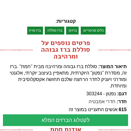
קטגוריות:
כלים סניטריים
ברזים
ברז סוללה
ברז פרח
פרטים נוספים על
סוללת ברז גבוהה
ומרהיבה
תיאור המוצר:
סוללת ברז גבוהה ומרהיבה מבית ''חמת'' .ברז
זה, מסדרת ''נפטון'' היוקרתית, מתאפיין בעיצוב יוקרתי, אלגנטי
ומודרני ויעניק לחדר הרחצה שלכם תחושה אקסקלוסיבית
ומיוחדת.
דגם:
נפטון - 303244
חדר:
חדרי אמבטיה
615
אנשים התעניינו במוצר זה
לקטלוג הברזים המלא
אודות חמת