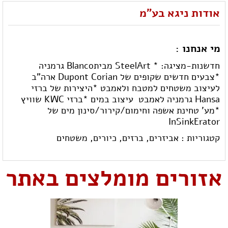
אודות ניגא בע"מ
מי אנחנו :
חדשנות-מציגה: * SteelArt מביתBlanco גרמניה
*צבעים חדשים שקופים של Dupont Corian ארה"ב
לעיצוב משטחים למטבח ולאמבט *היצירות של ברזי
Hansa גרמניה לאמבט  עיצוב במים *ברזי KWC שוויץ
*מע' טחינת אשפה וחימום/קירור/סינון מים של
InSinkErator
קטגוריות :
אביזרים,
ברזים,
כיורים,
משטחים
אזורים מומלצים באתר