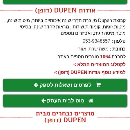
אודות DUPEN (דופן)
קבוצת Dupen מייצרת חדרי שינה איכותיים ביותר, מיטות שינה, ,
מיטות זוגיות, קומודות,שידות , מראות לחדר שינה, בסיסי
מיטה,מיטה זוגית, ואביזרים נוספים
טלפון :
053-9348557
כתובת :
משה שרת, אזור
לחברה
1064
מוצרים נוספים באתר
לקטלוג המוצרים המלא >
למידע נוסף אודות DUPEN (דופן) >
לפרטים ושאלות לספק
נווט לבית העסק
מוצרים נבחרים מבית
DUPEN (דופן)