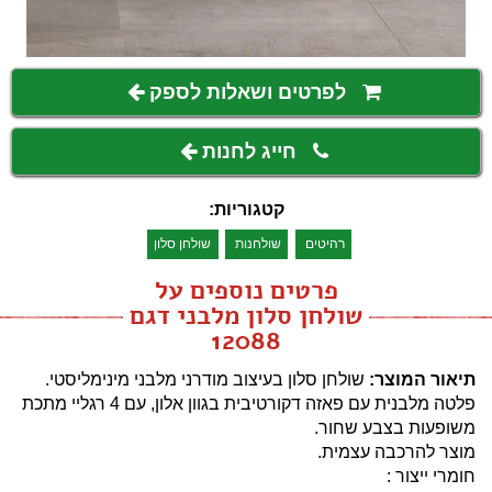
לפרטים ושאלות לספק
חייג לחנות
קטגוריות:
רהיטים
שולחנות
שולחן סלון
פרטים נוספים על
שולחן סלון מלבני דגם
12088
תיאור המוצר:
שולחן סלון בעיצוב מודרני מלבני מינימליסטי.
פלטה מלבנית עם פאזה דקורטיבית בגוון אלון, עם 4 רגליי מתכת
משופעות בצבע שחור.
​מוצר להרכבה עצמית.
חומרי ייצור :