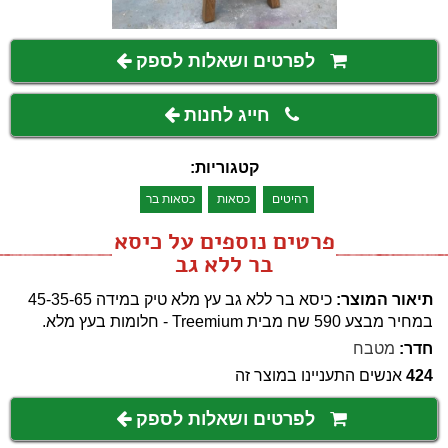
לפרטים ושאלות לספק
חייג לחנות
קטגוריות:
רהיטים
כסאות
כסאות בר
פרטים נוספים על כיסא
בר ללא גב
תיאור המוצר:
כיסא בר ללא גב עץ מלא טיק במידה 45-35-65
במחיר מבצע 590 שח מבית Treemium - חלומות בעץ מלא.
חדר:
מטבח
424
אנשים התעניינו במוצר זה
לפרטים ושאלות לספק