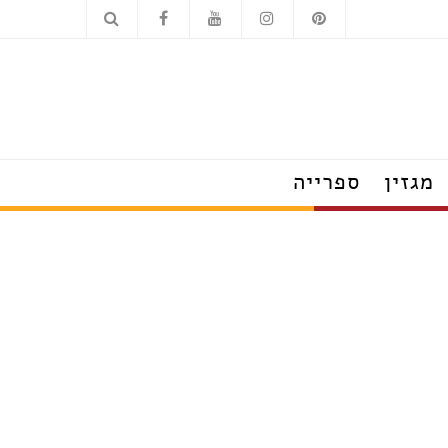
כלים סניטריים
מוצרי חשמל
מגזין
ספרייה
הצצה לבתים מעוצבים
טרנדים שמלבישים את הבית
עשו זאת בעצמכם
על עיצוב ומה שחשוב
פנג שוואי
חדש בעיצוב
טיפים לצרכנות נבונה
תערוכות, חידושים ואירועים
ראיונות אישיים עם מובילי תחום
כשעיצוב וטבע נפגשים