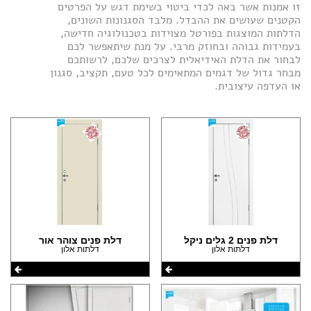
(9)
זו אמנות אשר באה לכדי ביטוי בשימת דגש על הפרטים
הקטנים שעושים את ההבדל. מלבד הסגנונות השונים,
הצהרת נגישות
(7)
(9)
הדלתות המוצגות בפורטל מצוידות בטכנולוגיה חדישה,
(1)
בעמידות גבוהה ובחוזק מרבי. על מנת שיתאפשר לכם
(1)
לבחור את הדלת האידיאלית לצרכים שלכם, לרשותכם
מבחר גדול של דגמים המתאימים לכל טעם, תקציב, סגנון
או העדפה עיצובית.
דלת פנים 2 גלים ניקל
דלת פנים צוהר אור
דלתות אלון
דלתות אלון