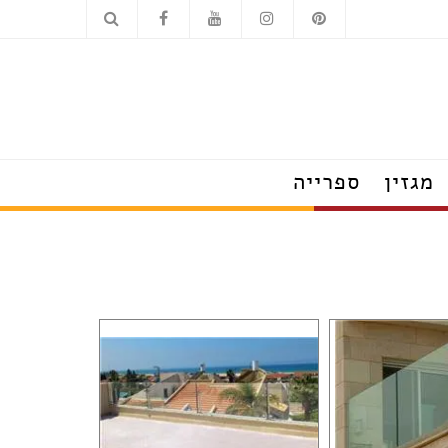
כלים סניטריים
מוצרי חשמל
מגזין
ספרייה
הצצה לבתים מעוצבים
טרנדים שמלבישים את הבית
עשו זאת בעצמכם
על עיצוב ומה שחשוב
פנג שוואי
חדש בעיצוב
טיפים לצרכנות נבונה
תערוכות, חידושים ואירועים
ראיונות אישיים עם מובילי תחום
כשעיצוב וטבע נפגשים