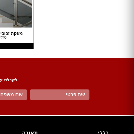
דלתות הזזה
דלת עם חלון / צוהר
דלתות למינטו
ידיות לדלתות
ציפוי לדלתות
מעקה זכוכי
דלת בלגית
טרלי
ברזים
כיורים
אמבטיות ומקלחונים
אסלות
לקבלת עד
ארונות אמבטיה
אביזרים
כלים סניטריים במבצע
ג'קוזי
סאונות
מקלחון פינתי
מקלחון חזית
כללי
תאורה