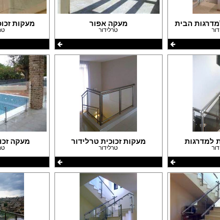
עבודות גבס
דפים
שיפוצים ותיקונים
פים
צבעים
מדרגות הבית
מעקה אפור
מעקות זכו
דור
טרלידור
טר
חידוש ומכירת רהיטים
אינסטלטורים
גינון ואביזרים לגינה
מסגריות
עבודות אלומיניום
פיקוח בניה
קבלנים
ת למדרגות
מעקות זכוכית טרלידור
מעקה זכו
דור
טרלידור
טר