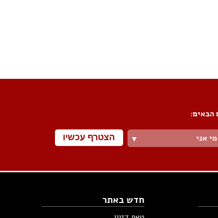
פורום שיפוצים
פורום עיצוב פנים
פורום אדריכלות
פורום תאורה
פורום מטבחים
 הבאים:
פורום צביעה
פורום ריצוף \ חיפוי \ חדרי אמבטיות
פורום ארונות
הצטרף עכשיו
מי אני
▼
חדש באתר
טאפ דזיין