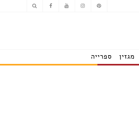
כלים סניטריים
מוצרי חשמל
מגזין
ספרייה
הצצה לבתים מעוצבים
טרנדים שמלבישים את הבית
עשו זאת בעצמכם
על עיצוב ומה שחשוב
פנג שוואי
חדש בעיצוב
טיפים לצרכנות נבונה
תערוכות, חידושים ואירועים
ראיונות אישיים עם מובילי תחום
כשעיצוב וטבע נפגשים