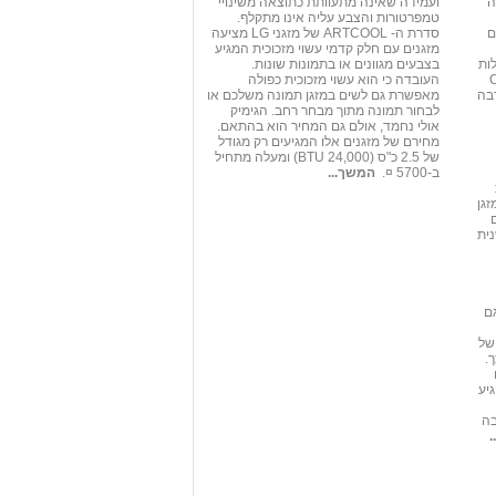
 COP, שזה
ועמידה שאינה מתעוותת כתוצאה משינויי
טמפרטורות והצבע עליה אינו מתקלף.
ם
סדרת ה- ARTCOOL של מזגני LG מציעה
מזגנים עם חלק קדמי עשוי מזכוכית המגיע
ות
בצבעים מגוונים או בתמונות שונות.
 3.5 COP
העובדה כי הוא עשוי מזכוכית כפולה
בה
מאפשרת גם לשים במזגן תמונה משלכם או
לבחור תמונה מתוך מבחר רחב. הגימיק
אולי נחמד, אולם גם המחיר הוא בהתאם.
מחירם של מזגנים אלו המגיעים רק מגודל
של 2.5 כ"ס (24,000 BTU) ומעלה מתחיל
ב-5700 ¤.
המשך...
זגן
ית
, אלא גם
של
.
יע
בה