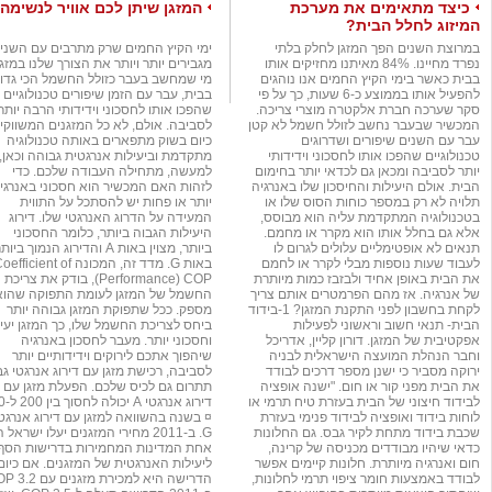
כיצד מתאימים את מערכת
המזגן שיתן לכם אוויר לנשימה
המיזוג לחלל הבית?
במרוצת השנים הפך המזגן לחלק בלתי
ימי הקיץ החמים שרק מתרבים עם השני
נפרד מחיינו. 84% מאיתנו מחזיקים אותו
מגבירים יותר ויותר את הצורך שלנו במזגן
בבית כאשר בימי הקיץ החמים אנו נוהגים
מי שמחשב בעבר כזולל החשמל הכי גדו
להפעיל אותו בממוצע כ-6 שעות, כך על פי
בבית, עבר עם הזמן שיפורים טכנולוגיים
סקר שערכה חברת אלקטרה מוצרי צריכה.
שהפכו אותו לחסכוני וידידותי הרבה יותר
המכשיר שבעבר נחשב לזולל חשמל לא קטן
לסביבה. אולם, לא כל המזגנים המשווקי
עבר עם השנים שיפורים ושדרוגים
כיום בשוק מתפארים באותה טכנולוגיה
טכנולוגיים שהפכו אותו לחסכוני וידידותי
מתקדמת וביעילות אנרגטית גבוהה וכאן,
יותר לסביבה ומכאן גם לכדאי יותר בחימום
למעשה, מתחילה העבודה שלכם. כדי
הבית. אולם היעילות והחיסכון שלו באנרגיה
לזהות האם המכשיר הוא חסכוני באנרגי
תלויה לא רק במספר כוחות הסוס שלו או
יותר או פחות יש להסתכל על התווית
בטכנולוגיה המתקדמת עליה הוא מבוסס,
המעידה על הדרוג האנרגטי שלו. דירוג
אלא גם בחלל אותו הוא מקרר או מחמם.
היעילות הגבוה ביותר, כלומר החסכוני
תנאים לא אופטימליים עלולים לגרום לו
ביותר, מצוין באות A והדירוג הנמוך ביות
לעבוד שעות נוספות מבלי לקרר או לחמם
באות G. מדד זה, המכונה fficient of
את הבית באופן אחיד ולבזבז כמות מיותרת
Performance) COP), בודק את צריכת
של אנרגיה. אז מהם הפרמטרים אותם צריך
החשמל של המזגן לעומת התפוקה שהוא
לקחת בחשבון לפני התקנת המזגן? 1-בידוד
מספק. ככל שתפוקת המזגן גבוהה יותר
הבית- תנאי חשוב וראשוני לפעילות
ביחס לצריכת החשמל שלו, כך המזגן יעי
אפקטיבית של המזגן. דורון קליין, אדריכל
וחסכוני יותר. מעבר לחסכון באנרגיה
וחבר הנהלת המועצה הישראלית לבניה
שיהפוך אתכם לירוקים וידידותיים יותר
ירוקה מסביר כי ישנן מספר דרכים לבודד
לסביבה, רכישת מזגן עם דירוג אנרגטי גב
את הבית מפני קור או חום. "ישנה אופציה
תתרום גם לכיס שלכם. הפעלת מזגן עם
לבידוד חיצוני של הבית בעזרת טיח תרמי או
דירוג אנרג
לוחות בידוד ואופציה לבידוד פנימי בעזרת
¤ בשנה בהשוואה למזגן עם דירוג אנרגט
שכבת בידוד מתחת לקיר גבס. גם החלונות
G. ב-2011 מחירי המזגנים יעלו ישראל 
כדאי שיהיו מבודדים מכניסה של קרינה,
אחת המדינות המחמירות בדרישות הסף
חום ואנרגיה מיותרת. חלונות קיימים אפשר
ליעילות האנרגטית של המזגנים. אם כיום
לבודד באמצעות חומר ציפוי תרמי לחלונות,