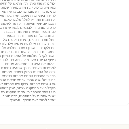
יכולים לעשות זאת, ותרו מראש על התקנ
מזגן מיני מרכזי. ייעוץ מיזוג מאחר שמזגן
מיני מרכזי הוא מוצר מורכב, כדאי ורצוי
להיעזר ביועץ מיזוג מוסמך שיידע להתאי
את המזגן המדויק לחלל שלכם. כאשר
תשבו עם יועץ המיזוג, הוא ירצה לשמוע
פרטים שונים, הרלבנטיים למזגן שתדרשו 
כגון מספר הנפשות המתגוררות בבית,
הכיוונים אליהם פונה הדירה, מספר
החלונות החיצוניים, מידת האיטום של
הבית ועוד. כדאי לדעת פרטים אלו ולוודא
הם נלקחים בחשבון בעת ההמלצה על
המזגן הנכון. במידה ואתם בונים בית חד
חשוב לקבל החלטות על התקנת המזגן ט
ריצוף הבית. בשלב מוקדם זה ניתן להניח
בקלות את הצנרת המתאימה מתחת
למרצפות העתידיות, כך שתהיה נסתרת
ותקל על התקנת המזגן בעתיד. אחריות
מרבית החברות נותנות אחריות כנדרש
בחוק, של שנה אחת, אך יש חברות הנות
גם 3 שנות אחריות. בדקו איזו אחריות א
מקבלים על ההתקנה עצמה, ישנן רשתות
שנות אחריות על ההתקנה, פרט חשוב
שיכול לעזור בעת הצורך.
המשך...