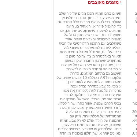
מזגנים מעוצבים
ם
הימים בהם המזגן תפס מקום של קיר שלם
.
והיה מפגע עיצובי בתוך הבית די חלפו מן
ל
העולם. כדי לנצל את מרבית חלל החדר וגם
כדי להעניק פיזור אוויר אחיד בו, הועלו
המזגנים למעלה, נעשו קטנים יותר וכן, גם
ם
מעוצבים יותר. ישנו בשוק מגוון גדול של
מזגנים בעיצובים ובצבעים שונים אשר
משתלבים עם התכנון הדקורטיבי של הבית
ויכולים לעתים לשמש כפריט עיצובי לכל
ה
דבר. יגיל וויט, סמנכ"ל ומנהל חטיבת מיזוג
האוויר באלקטרה מוצרי צריכה טוען כי
ממחקרים שערכה החברה עולה באופן
ברור, שהצרכן הישראלי הוא בעל מודעות
ר
עיצוב גבוהה ומחכה בציפייה לבשורת
Coe
העיצוב גם בתחום המזגנים. סדרת
אלקטרה ART הכוללת 10 צבעים שונים של
מזגנים נועדה לתת מענה לאותו צורך
עיצובי. כל צבע בסדרה נבדק ונבחן
ל
מחקרית על מנת לתת ללקוחות את מגוון
הצבעים הנכון ונמצא כי בחלוקה לחדרי
הבית השונים, הצרכן הישראלי מעדיף את
וה
צבעי הקרם שמנת, אפור כהה ושחור לסלון,
לחדר השינה הוא מעדיף צבעי לבן ותכלת
טי A יכולה לחסוך בין 200 ל-300
בהיר ובחדרי הילדים נשמרת החלוקה
י
המסורתית של תכלת וורוד. מזגן עם
היא
התמונה של הילד אולם לא רק צבע המזגן
השתנה, אלא גם החומר ממנו הוא עשוי.
כיסויי הפלסטיק או שנצבעו בצבעים עליזים
הדרישה היא למכירת מזגנים עם 3.2 COP,
ומגוונים יותר או שהוחלפו בזכוכית מיוחדת