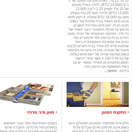
10 עד 12 מ"ר יספיק מזגן עם תפוקה של 1
כ"ס (10,000 BTU), לחדר בגודל ממוצע
של 15 מ"ר יספיק 1.25 כ"ס (12,000-
13,000 BTU) ולחדר מעל 20 מ"ר מומלץ
מזגן עם 18,000 BTU ומעלה. 4-ייעוץ מיזוג-
תכנון מיזוג האוויר בבית מתחיל עוד בשלב
תכנון הבית. יועץ מיזוג ואדריכל חושבים
מראש על מכלול התמונה- כיווני האוויר של
כל חדר, המיקום הגיאוגרפי של הבית, סגנון
החיים בבית וכדומה ולפי פרמטרים אלו
בונים את המערכת האפקטיבית ביותר
שתמנע קירור לא אחיד בבית ותגרום לבזבוז
מיותר של אנרגיה. מרבית החברות הקיימות
בשוק מציעות שירות של ייעוץ מיזוג בעלות
של בין 50 ל-100 ¤ אשר אחרי רכישת
המזגן מתקזזים מן המחיר הסופי. יש גם
כאלו המספקות את הייעוץ הזה
בחינם.
המשך...
התקנת המזגן
מזגן מיני מרכזי
חלק גדול ממתקיני המזגנים הפועלים היום
בשנים האחרונות הולך וגובר השימוש
בשוק אינם מורשים ואינם עובדים על פי
במזגנים מיני מרכזיים. העובדה שהם
התקן ועם הציוד הנדרש על ידי החברות.
מחממים או מקררים בו זמנית יותר מחלל