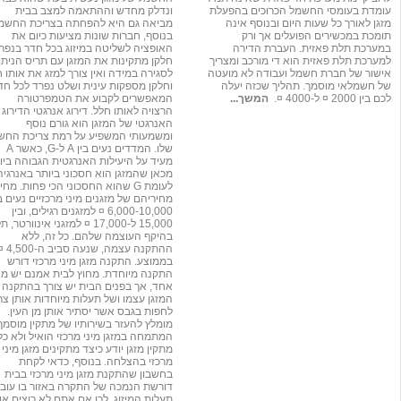
עומדת בעומסי החשמל הכרוכים בהפעלת
ונדלק מחדש וההתאמה למצב בבית
מזגן לאורך כל שעות היום ובנוסף אינה
מביאה גם היא להפחתה בצריכת החשמל
תומכת במכשירים הפועלים אך ורק
בנוסף, חברות שונות מציעות כיום את
במערכת תלת פאזית. העברת הדירה
האופציה לשליטה במיזוג בכל חדר בנפרד
למערכת תלת פאזית הוא די מורכב ומצריך
חלקן מתקינות את המזגן עם תריס הניתן
אישור של חברת חשמל ועבודה לא מועטה
לסגירה במידה ואין צורך למזג את אותו 
של חשמלאי מוסמך. תהליך שכזה יעלה
וחלקן מספקות עינית ושלט נפרד לכל חד
לכם בין 2000 ¤ ל-4000 ¤.
המשך...
המאפשרים לקבוע את הטמפרטורה
הרצויה לאותו חלל. דירוג אנרגטי הדירוג
האנרגטי של המזגן הוא גורם נוסף
ומשמעותי המשפיע על רמת צריכת החש
שלו. המדדים נעים בין A ל-G, כאשר A
מעיד על היעילות האנרגטית הגבוהה ביו
מכאן שהמזגן הוא חסכוני ביותר באנרגיה
לעומת G שהוא החסכוני הכי פחות. מחי
מחיריהם של מזגנים מיני מרכזיים נעים בי
6,000-10,000 ¤ למזגנים רגילים, ובין
15,000 ל-17,000 ¤ למזגני אינוורטר, ת
בהיקף העוצמה שלהם. כל זה, ללא
ההתקנה עצמה, שנעה סביב 
בממוצע. התקנה מזגן מיני מרכזי דורש
התקנה מיוחדת. מחוץ לבית אמנם יש מנ
אחד, אך בפנים הבית יש צורך בהתקנה 
המזגן עצמו ושל תעלות מיוחדות אותן צר
לחפות בגבס אשר יסתיר אותן מן העין.
מומלץ להעזר בשירותיו של מתקין מוסמך
המתמחה במזגן מיני מרכזי הואיל ולא כל
מתקין מזגן יודע כיצד מתקינים מזגן מיני
מרכזי בהצלחה. בנוסף, כדאי לקחת
בחשבון שהתקנת מזגן מיני מרכזי בבית
דורשת הנמכה של התקרה באזור בו עובר
תעלות המיזוג, לכן אם אתם לא רוצים או