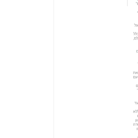
"
על
ץ בין 25 ל-35% מכלל
ם,
ם
את
עם
ם
עד
לא
ן
רה