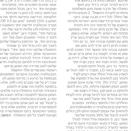
שיחסוך הוצאות מיותרות בחיפוש אחר
ב-2011 הדרישה תעלה ל-3.5
דרכים לקירור הבית. בידוד נכון חוסך
אומר מזגנים חסכוניים יותר, מתקדמים
הפעלה של הרבה שעות מזגן ותשלומים
ושקטים יותר. ניר ניצן, מנהל תחום מזגני
מיותרים לחברת החשמל". 2-תנאים פיזיים
בברימאג יבואני LG טוען כי מבחינת
של החלל- לכל דירה מבנה שונה, כיווני
הלקוחות, הדרישה החדשה תייקר את על
אוויר אחרים ודרישות מיזוג ייחודיות ולקיחה
המזגן ב-15% לפחות. "מזגן עם
בחשבון של כל פרמטר כזה היא חיונית
מצריך טכנולוגיה חדישה יותר והשקעה ר
בשלב של תכנון מיזוג הבית. חדר הממוקם
יותר בפיתוח ולכן עלויות הייצור שלו יהיו
מתחת לגג רעפים, לדוגמא, שהוא באופן
גבוהות יותר", מסביר ניצן, "אולם חשוב
כללי חם יותר מחדר עם תקרת בטון יצריך
לזכור כי מחירי המזגנים האלו אולי יהיו
מזגן עם תפוקה גבוהה יותר, כך גם חדר
גבוהים יותר, אך החיסכון בחשמל שלהם
הפונה לכיוון דרום יצריך לרוב מזגן עם
לאורך זמן יהיה גדול יותר כך שמחיר
תפוקה גבוהה יותר מאשר חדר הפונה לכיוון
ההפעלה שלהם יהיה נמוך יותר". בשורת
צפון או מזרח. לקומה בה אתם גרים יש גם
האינוורטר אולם, הדירוג האנרגטי של המ
כן השפעה על מידת הבידוד שלה, דירת גג,
אינו המדד היחיד לבחינת יעילותו. בשנים
למשל, תהיה חמה יותר בקיץ וקרה יותר
האחרונות חדרה לתחום טכנולוגיה חדשנ
בחורף. ניר ניצן, מנהל תחום מזגנים
שלאט לאט מורידה את המזגן מראש
בברימאג יבואני LG, מסביר כי לפני הכול יש
רשימת המכשירים זוללי החשמל.
לאפיין את גודל החלל אותו רוצים לקרר
הטכנולוגיה המכונה אינוורטר (inverter)
ולאחר מכן להתאים את גודל תפוקתו של
מבוססת על הרעיון כי מדחס המזגן לא
המזגן. "בדרך כלל, חדרי שינה אינם זקוקים
עובד רק על שני מצבים (on ו-off)
למזגן הנותן תפוקות גדולות, ולכן ניתן לחסוך
בתפוקה חלקית מה שמביא לחסכון
ולהתקין בו מזגן קטן. במידה וישנם שני
באנרגיה הכרוכה בהפעלה וכיבוי מלאים 
חדרים צמודים יכול להיות שניתן יהיה לקחת
המזגן ובנוסף להקטנת הבלאי הנובע מכך
מזגן אחד גדול יותר שיוכל למזג את שני
כמו כן, מזגנים בטכנולוגיה הישנה ידועים
החללים יחדיו ולחסוך בעלויות. המזגנים
ב"מכות" קור או חום שהם נותנים כדי להג
החדשים (בטכנולוגיית ה-Inverter)יודעים
לטמפרטורה הרצויה, אלמנט שלא קיים
להתאים את עצמם לעומס החום ולכן יכולים
במזגני האינוונטר בהם הטמפרטורה יצי
להגיע לניצול של 30% מהכוח שלהם",
וקבועה לאורך כל זמן ההפעלה.
המשך...
אומר ניצן. 3-התאמת גודל החדר לגודל
המזגן- במידה ותנאי הסביבה אינם חריגים
אפשר להעריך בהערכה גסה כי לחדר בגודל