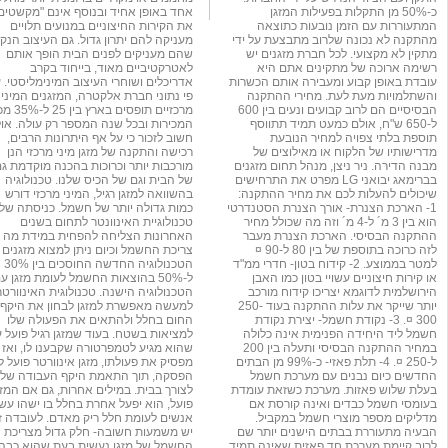
כ-50% מן התקלות בפעילות המזגן
אחד באופן אחיד ובנוסף אינם "מקשטים
המתעוררות עם הזמן נובעות כתוצאה
את הקירות החיצוניים במנועים תלויים
מהתקנה לא נכונה שלרוב מתבצעת על ידי
מעניקה להם יתרון גדול. גם העיצוב הנקי
מתקין לא מקצועי. לכל חברת מזגנים יש
שהם מעניקים לפנים הבית הופך אותם
רשימה ארוכה של מתקינים אתם היא
לאטרקטיביים מאוד, בייחוד בקרב
עובדת באופן קבוע ומעבירה אותם הכשרות
אדריכלים ושוחרי העיצוב המינימליסטי. 
והשתלמויות מעת לעת. מחירי ההתקנה
פי נתוני חברת אלקטרה, המזגנים המיני
הבסיסיים הם לרוב קבועים ונעים בין 600
מרכזיים תופסים באר
ל-650 ש"ח, אולם כמעט תמיד תתווסף
המכירות ובכל שנה המספר רק עולה. אול
תוספת בלתי צפויה למחיר הנובעת
חשוב לזכור כי על אף היתרונות הרבים,
מדרישותיו של הלקוח או מאילוצים של
רכישה והתקנה של מזגן מיני מרכזי הנן
מבנה הדירה. ניר ניצן, מנהל תחום מזגנים
מורכבות יותר וכרוכות בהכנה מוקדמת ג
בברימאג יבואני LG מפרט את התרחישים
של הבית וגם של הכיס שלנו. טכנולוגיה
שיכולים להעלות לכם את מחיר ההתקנה:
בהשוואה למזגן רגיל, המיני מרכזי דורש
1- הארכת הצנרת- אורך הצנרת הסטנדרטי
כמות גדולה יותר של חשמל. כניסתה של
הוא בין 3 מ´ ל-4 מ´ וזה מה שכולל מחיר
טכנולוגיית האינוונטר לתחום בשנים
ההתקנה הבסיסי. הארכת הצנרת מעבר
האחרונות הצליחה להפחית במידת מה 
לזה כרוכה בתוספת של בין 80 ל-90 ¤
צריכת החשמל וכיום ניתן למצוא מזגנים 
למטר בממוצע. 2- קידוח בטון- חדרי ממ"ד
הטכנולוגיה החדשה החוסכים בין 30%
או קירות חיצוניים עשויי בטון כמו האבן
ל-50% בהוצאות החשמל לעומת מזגן ע
הירושלמית לדוגמא יצריכו קידוח מורכב
הטכנולוגיה הישנה. טכנולוגית האינוורטר
יותר שייקר את עלות ההתקנה בעוד 250-
למעשה מאפשרת למזגן לבחון את היקף
300 ¤. 3- נקודת חשמל- יצירת נקודת
החום בחלל ולהתאים את הפעולה שלו
חשמל ליד היחידה הפנימית אינה כלולה
למציאות בשטח. בעוד שמזגן רגיל פועל 
במחיר ההתקנה הבסיסי ותעלה בין 200
שהוא מגיע לטמפרטורה שקבענו לו, ואז
ל-250 ¤. 4- תלת פאזי- כ-99% מן הבתים
מפסיק את פעולתו, מזגן אינוורטר פועל ל
החדשים כיום נבנים עם מערכת חשמל
הפסקה, תוך התאמת היקף העבודה שלו
בעלת שלוש פאזות. מערכת כשזאת עומדת
לצורך בבית. במילים אחרות, גם אם המזג
בעומסי חשמל כבדים ואינה קורסת אם
פועל, הוא יפעל אחרת בחלל בו ישהו עש
מדליקים מספר מוצרי חשמל במקביל.
אנשים לעומת חלל ריק מאדם. לעובדה זו
הבעיה מתעוררת בבתים הישנים יותר שם
יש משמעות חשובה- חלק גדול מצריכת
לרוב קיימת מערכת חד פאזית שאינה תמיד
החשמל של מזגן נעשית בעת שהוא כבה