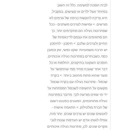
לבית הופכת למשימה. כלל זה חשוב
במיוחד אצל ילדים או קשישים. במקביל,
היא צריכה להקשות כניסה של גורמים לא
מורשים. > גמישות לצרכים משתנים - ככל
שפתרונות נעילה הם מתקדמים יותר, כך
הם מתאימים את עצמם לדינאמיות של
החיים ולצרכים שלכם. > חיסכון - לחיסכון
יש הרבה משמעויות: שקט נפשי, זמן וכמובן
כסף. כשבוחרים בפתרונות נעילה איכותיים,
חוסכים השקעה בתיקונים, החלפות או כל
דבר אחר שגובה מחיר ממי שהתפשר על
מוצר שהוא פחות מהטוב ביותר. > בקרת
שכפול - פתרונות נעילה עם בקרת שכפול
מקשים על החשיפה לשכפול המפתחות על
ידי מי שאינו מורשה לכך. מדובר בפתרונות
נעילה מתוחכמים, המוגנים בפטנט רשום
של חברת מולטילוק. > התאמה אישית -
לאנשים שונים יש צרכים שונים. יותר מזה,
אפילו לאותו אדם יש העדפות שונות לגבי
מקרים שונים. לכן, פתרונות נעילה איכותיים