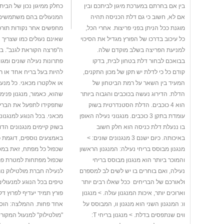
בין אם בחרתם במערכת מיגון לביתכם ובין
כחלק ממיגון נכון של הבית
אם לא, חשוב כי גם דלת הכניסה תהיה
המנעולים בהם משתמשים.
מוגנת ככל הניתן בפני פריצות. אחרי הכל,
מחפשים אחר נקודות תורפה
כל עיכוב בדרכו של הפורץ מגדיל את הסיכוי
שאינם נעולים כמו שצריך
למניעת הפריצה בשלב מוקדם שלה.
ה"פרצה הקוראת לגנב". בש
בבואכם לבחור דלת בטחון לבית, בדקו
פתרונות נעילה שונים ומגוונ
קודם כל כי לדלת יש תקן של מכון התקנים,
להיות בעל בריח אחד או רב
המעיד בין השאר על רמת הביטחון של
או אלקטרו מכאני. כל מנעול
הדלת. הדירוג נעשה בכוכבים והגבוה ביותר
שהוא, כאמור, מנגנון פנימ
הוא 4 כוכבים. הדלת הסטנדרטית בשוק
שתפקידו לתפעל את הבריח
עומדת בתקן 3 כוכבים. מנגנוני נעילה האופן
מכאני. בכל הנוגע למנגנוני
בו ננעלת דלת כניסה הוא חלק חשוב
בשוק קיימים מנגנונים הד
באיכותה. כיום ישנם 3 מנגנונים שונים: >
באמצעים נוספים, דוגמת 
מנגנון מבוסס בריחי נעילה: המנגנון הראשון
שכפול כל מפתח, זאת במ
והמוכר ביותר הוא מנגנון מבוסס בריחי
שכפול מפתחות למטרת פרי
נעילה, ואם בוחרים בו יש לשים לב למספרם
לנעילה חברת מולטילוק נ
ולאורכם של הבריחים  ככל שאלו רבים יותר
טיפים בכל הנוגע למנעולים:
וארוכים יותר, איכות המנגנון עולה. > מנגנון
פורץ תמיד יעדיף לפרוץ דל
וו: המנגנון השני הוא מנגנון וו, המבוסס על
אחד פחות. ההמלצה: הוסיפ
ווים שנתפסים בדלת. > מנגנון בריחי T:
"מולטילוק" למנעול המקור