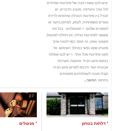
יציעו לכם קשת רחבה של פתרונות אמיתיים
לכל צורך והעדפה. מטבע הדברים, יש
הבדל בין פתרונות הנעילה שיתאימו לדירת
מגורים משפחתית, לעסק, למחסן בחצר או
לאופניים שלכם. > המנעולנים - בכל מה
שקשור לפתרונות נעילה, אין תחליף למנעולן
מקצועי ואמין. זה חוסך כסף לטווח ארוך
ומעניק שקט נפשי במהלך השימוש. אל
תקנו פתרונות מכל אחד. > יש לכם שאלות
בנושא מיגון הבית: אזעקות, מערכות
אבטחה ועוד היכנסו לפורום מיגון הבית
וקבלו מענה לשאלותיכם ממומחים
בתחום
המשך...
דלתות בטחון
מנעולים