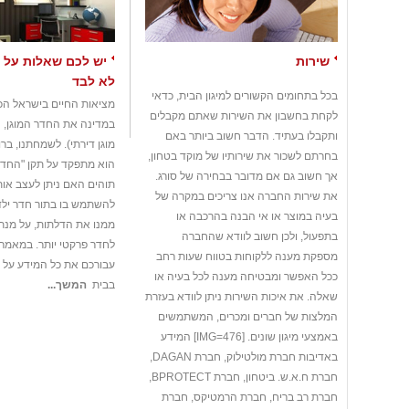
שירות
יש לכם שאלות על
לא לבד
בכל בתחומים הקשורים למיגון הבית, כדאי
מציאות החיים בישראל הכ
לקחת בחשבון את השירות שאתם מקבלים
במדינה את החדר המוגן, 
ותקבלו בעתיד. הדבר חשוב ביותר באם
מוגן דירתי). לשמחתנו, בר
בחרתם לשכור את שירותיו של מוקד בטחון,
הוא מתפקד על תקן "החדר 
אך חשוב גם אם מדובר בבחירה של סורג.
תוהים האם ניתן לעצב אותו
את שירות החברה אנו צריכים במקרה של
להשתמש בו בתור חדר ילד
בעיה במוצר או אי הבנה בהרכבה או
ממנו את הדלתות, על מנת 
בתפעול, ולכן חשוב לוודא שהחברה
לחדר פרקטי יותר. במאמר ז
מספקת מענה ללקוחות בטווח שעות רחב
עבורכם את כל המידע על 
ככל האפשר ומבטיחה מענה לכל בעיה או
בבית
המשך...
שאלה. את איכות השירות ניתן לוודא בעזרת
המלצות של חברים ומכרים, המשתמשים
באמצעי מיגון שונים. [IMG=476] המידע
באדיבות חברת מולטילוק, חברת DAGAN,
חברת ח.א.ש. ביטחון, חברת BPROTECT,
חברת רב בריח, חברת הרמטיקס, חברת