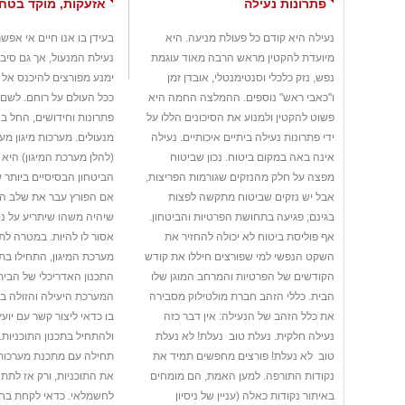
פתרונות נעילה
אזעקות, מוקד בטחו
נעילה היא קודם כל פעולת מניעה. היא
בעידן בו אנו חיים אי אפש
מיועדת להקטין מראש הרבה מאוד עוגמת
נעילת המנעול, אך גם סי
נפש, נזק כלכלי וסנטימנטלי, אובדן זמן
ימנע מפורצים להיכנס אל 
ו"כאבי ראש" נוספים. ההמלצה החמה היא
ככל העולם על רוחם. לשם 
פשוט להקטין ולמנוע את הסיכונים הללו על
פתרונות וחידושים, החל ב
ידי פתרונות נעילה ביתיים איכותיים. נעילה
מנעולים. מערכות מיגון מ
אינה באה במקום ביטוח. נכון שביטוח
(להלן מערכת המיגון) היא
מפצה על חלק מהנזקים שגורמות הפריצות,
הביטחון הבסיסיים ביותר ש
אבל יש נזקים שביטוח מתקשה לפצות
אם הפורץ עבר את שלב המ
בגינם; פגיעה בתחושת הפרטיות והביטחון.
שיהיה משהו שיתריע על נו
אף פוליסת ביטוח לא יכולה להחזיר את
אסור לו להיות. במטרה לתכ
השקט הנפשי למי שפורצים חיללו את קודש
מערכת המיגון, התחילו בת
הקודשים של הפרטיות והמרחב המוגן שלו 
התכנון האדריכלי של הבית,
הבית. כללי הזהב חברת מולטילוק מסבירה
המערכת היעילה והזולה בי
את כלל הזהב של הנעילה: אין דבר כזה
בו כדאי ליצור קשר עם יועץ
נעילה חלקית. נעלת טוב  נעלת! לא נעלת
ולהתחיל בתכנון התוכניות.
טוב  לא נעלת! פורצים מחפשים תמיד את
תחילה עם מתכנת מערכות 
נקודות התורפה. למען האמת, הם מומחים
את התוכניות, ורק אז לתת 
באיתור נקודות כאלה (עניין של ניסיון
לחשמלאי. כדאי לקחת בחשב