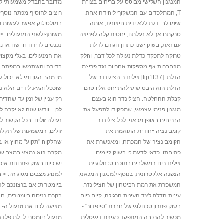
המנגנון השלישי מבוסס על בריחים בצורת
מדובר בהבדל משמעותי ל
T, המתלכדים עם המשקוף ליחידה אחת.
רוצים להוסיף מפתח נוסף 
שימו לב: דלת ללא ידית חיצונית, אותה
במולטילוק אפשר לעשות 
טרקתם אך לא נעלתם, יחסית קלה לפריצה.
משותף לשני המנעולים. > 
עם זאת, בשוק ישנו פתרון הגורם לדלת
נכנסים לדירה חדשה או מ
טרוקה לתפקד כדלת נעולה לכל דבר, וחלק
את המנעולים. בעלי מקצוע
מהחברות אף מספקות אחריות נגד פריצת
בדירה והשתמשו במפתח. 
הדלת. [tip1137] צילינדר הצילינדר של
מי מהם הגון ומי לא. יכול
הדלת הוא היבט שיש להתייחס אליו טרם
שוכפל והגיע לידיים הלא נכ
קבלת ההחלטה. הצילינדר הוא בעצם
רק עניין של זמן עד שהדירה
מנגנון פנימי עצמאי, שתפקידו לתפעל את
לכן - וודאו שזה לא יקרה ל
הבריחים באופן מכאני. לכל צילינדר
נעילה זולים: בכל הקשור ל
קומבינציה ייחודית התואמת את
זולים, המשמעות של תקלה 
הקומבינציה של המפתח, ומאפשרת את
שהלקוח "תקוע" מחוץ או ב
פתיחתו. כדאי לדעת כי בשוק קיימים
מקרה הוא נמצא במצב של א
צילינדרים המשלבים בתוכם טכנולוגיית
יש כיום בשוק פתרונות איכ
הצפנה אלקטרונית, בנוסף למנגנון המכאני,
למנוע מצבים מסוג זה. > 
המשפרת את רמת הביטחון של הצילינדר.
ביומטרית: אם ברצונכם לה
עינית הדלת לצד העינית הרגילה, קיים כיום
בקרת כניסה ביומטרית, חב
בשוק פתרון טכנולוגי של חברת "סייפדור" -
מכשיר להרכבה המתפקד כעינית דיגיטלית.
מנעול ביומטרי לדלת פלד