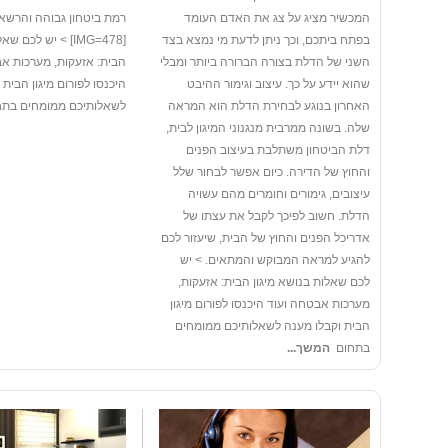
המכשיר מציג על צג את האדם העומד
רמת ביטחון גבוהה והרשא
בפתח ביתכם, וכך ניתן לדעת מי נמצא בצד
[IMG=478] > יש לכם
השני של הדלת בצורה הברורה ביותר ומבלי
הבית: אזעקות, מערכות א
שהוא יידע על כך. עיצוב וגימור ההיבט
היכנסו לפורום מיגון הבית 
האחרון בנוגע לבחירת הדלת הוא המראה
לשאלותיכם ממומחים בת
שלה. בשונה ממרבית מנגנוני המיגון לבית,
דלת הביטחון משתלבת בעיצוב הפנים
והחוץ של הדירה. כיום אפשר לבחור שלל
עיצובים, גימורים וחומרים מהם עשויה
הדלת. חשוב לפיכך לקבל את עצתו של
אדריכל הפנים והחוץ של הבית, שיעזור לכם
להגיע למראה המבוקש והמתאים. > יש
לכם שאלות בנושא מיגון הבית: אזעקות,
מערכות אבטחה ועוד היכנסו לפורום מיגון
הבית וקבלו מענה לשאלותיכם ממומחים
בתחום
המשך...