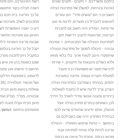
ביתכם ומשרדכם. > תקנים - תקנים שונים
רשת האינטרנט, והם פועל
(איכות ובטיחות, למשל) של פתרונות נעילה
וישנה חבלה בקווי התקשור
חשובים כי הם "עושים סדר". הם עוזרים
על כך הודעה. בית חכם ב
לאנשים להבדיל בין מוצרים, לדעת מי טוב
מתכננים לשלב מערכות של
ומי פחות. המידע הזה חשוב גם לחברות
דעו כי ישנה האפשרות לש
הביטוח, שדואגות להציב דרישות תקן
המיגון עם מערכות התאורה
לפתרונות הנעילה של המבוטחים. > אמינות
שבעת פריצה האורות ידלקו
גבוהה - היכולת לסמוך על פתרונות הנעילה
יקבל על כך הודעה בטלפון 
שיתפקדו היטב לטווח ארוך. בלי בלאי מואץ
במקביל ניתן לתכנת מערכו
וללא כשלים והוצאות על תיקונים. > שירות -
שגם בשעות בהן אין איש בב
לרכישת מוצר יש משמעות רבה מעבר
הרושם כי מישהו אכן נמצא 
לפעולת הקנייה עצמה. מדובר במערכת
לדוגמא, באמצעות הדלקה ו
יחסים, במיוחד כשמדובר בפתרונות נעילה.
הצרכן צריך לדעת שיש לו כתובת לשאלות,
שאלות בנושא מיגון הבית: 
בירורים ומענה אנושי ומיידי לאורך כל הדרך.
אבטחה, ממ"ד, ממ"ק ועוד 
לכן, כשאתם בוחרים פתרון נעילה אצל
מיגון הבית וקבלו מענה ל
מנעולן, אתם יודעים שהאדם שייעץ לכם
ממומחים בתחום
המשך...
בבחירת הפתרון יהיה שם בשבילכם גם
בהמשך. > נוחות שימוש והפעלה - הנעילה
צריכה להיות קלה ונוחה לפתיחה עבור
מורשי כניסה, אחרת כל יציאה או כניסה