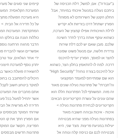
ב"עבודה"). אם, למשל, דלת הכניסה של
קיימים שני סוגים של מערכו
ביתכם נעולה במנעול איכותי במיוחד, אבל
המערכת הקלאסית: המער
החלון הקטן של השירותים לא מסורג?
היא מערכת הפועלת מתוך 
הפורץ ישתחל דרכו בזריזות ולא יקדיש
על כל חדירה אל הבית. >
לדלת האיכותית אפילו קמצוץ של הערכה,
המתקדמת: המערכות המת
כשהוא עוקף אותה בדרך לחדר השינה
כוללות הגנה גם בחלקו החי
שלכם. מובן שאם יש לכם דלת שירות
הדבר מהווה הרתעה נוספת
צדדית חלשה, עם מנעול פשוט שפונה
אפשריים ועשוי להבריח פו
לחצר או למוסך, הפורץ יעדיף להיכנס
ידי אחד הגלאים, עוד טרם 
דרכה. למה לו להתאמץ בחלון הצר, כשהוא
יתרון נוסף למערכת חיצוני
יכול להיכנס בצורה נוחה? "High Security"
להשאירה פועלת כאשר בבי
הוא שם שמתייחס למעמד המקצועי
היכולים להסתובב בו בחופש
וה"חברתי" של פתרונות נעילה שונים מאוד
למוקד ביטחון חשוב לקב
זה מזה. המשותף לכל הפתרונות הללו הוא
אתם מחברים את המערכת 
שהם עונים על עשרת הקריטריונים הבאים:
אשר יתחיל לפעול בכל פ
הקריטריונים לבחירת פתרונות נעילה >
חדירה לא מורשית אל הבית
איכות - איכות גבוהה חשובה מאוד
שירותי המוקד מבוססים על 
בפתרונות נעילה מפני שהיא מבטיחה
אם הפורץ חתך את קו הטל
יעילות במניעת פריצות. מצד שני, היא
הפריצה, הקשר עם המוקד ל
מבטיחה לכם גם כניסה קלה ונוחה אל
פתרונות חדשים מבססים 