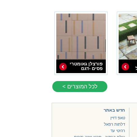
פורצלן גאומטרי
פסים -דגם
1012273
לכל המוצרים >
חדש באתר
טאפ דזיין
דלתות רפאל
רהיטי עד