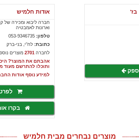
בז'
אודות חלמיש
חברה ליבוא ומכירה של קרמ
וארונות לאמבטיה
טלפון:
053-9346735
כתובת:
לח"י, בני-ברק
לחברה
2701
מוצרים נוספ
אהבתם את המוצר? היכנ
ותוכלו להתרשם מעוד מ
לספק
למידע נוסף אודות החבר
לפרט
בקרו או
מוצרים נבחרים מבית חלמיש