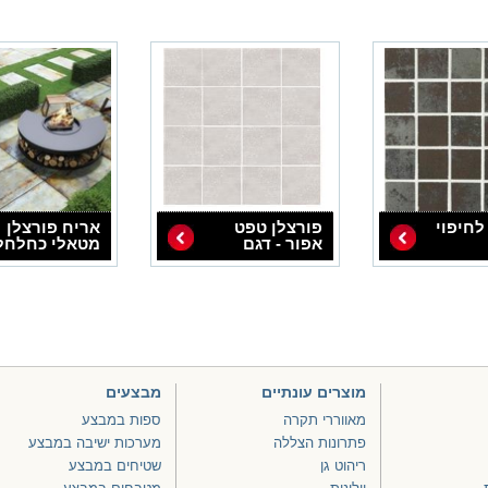
לחיפוי
פורצלן טפט
אריח פורצלן
אפור - דגם
מטאלי כחלחל
1012193
חלודה דגם 50144
מוצרים עונתיים
מבצעים
מאווררי תקרה
ספות במבצע
פתרונות הצללה
מערכות ישיבה במבצע
ריהוט גן
שטיחים במבצע