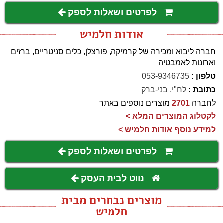
לפרטים ושאלות לספק
אודות חלמיש
חברה ליבוא ומכירה של קרמיקה, פורצלן, כלים סניטריים, ברזים
וארונות לאמבטיה
טלפון :
053-9346735
כתובת :
לח"י, בני-ברק
לחברה
2701
מוצרים נוספים באתר
לקטלוג המוצרים המלא >
למידע נוסף אודות חלמיש >
לפרטים ושאלות לספק
נווט לבית העסק
מוצרים נבחרים מבית
חלמיש