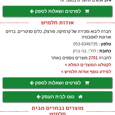
574
אנשים התעניינו במוצר זה
לפרטים ושאלות לספק
אודות חלמיש
חברה ליבוא ומכירה של קרמיקה, פורצלן, כלים סניטריים, ברזים
וארונות לאמבטיה
טלפון :
053-9346735
כתובת :
לח"י, בני-ברק
לחברה
2701
מוצרים נוספים באתר
לקטלוג המוצרים המלא >
למידע נוסף אודות חלמיש >
לפרטים ושאלות לספק
נווט לבית העסק
מוצרים נבחרים מבית
חלמיש