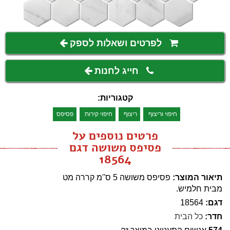
לפרטים ושאלות לספק
חייג לחנות
קטגוריות:
חיפוי וריצוף
ריצוף
חיפוי קירות
פסיפס
פרטים נוספים על
פסיפס משושה דגם
18564
תיאור המוצר:
פסיפס משושה 5 ס''מ קררה מט
מבית חלמיש.
דגם:
18564
חדר:
כל הבית