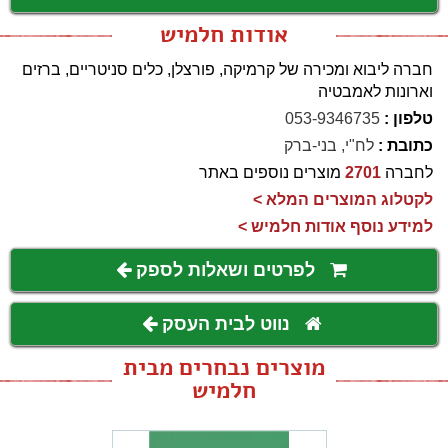
אודות חלמיש
חברה ליבוא ומכירה של קרמיקה, פורצלן, כלים סניטריים, ברזים
וארונות לאמבטיה
טלפון :
053-9346735
כתובת :
לח"י, בני-ברק
לחברה
2701
מוצרים נוספים באתר
לקטלוג המוצרים המלא >
למידע נוסף אודות חלמיש >
לפרטים ושאלות לספק
נווט לבית העסק
מוצרים נבחרים מבית
חלמיש