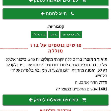
לפרטים ושאלות לספק
חייג לחנות
קטגוריות:
כלים סניטריים
ברזים
ברז סוללה
פרטים נוספים על ברז
סוללה
תיאור המוצר:
ברז סוללה יוקרתי מקולקציית Grip בייצור איטלקי
של חברת בונג'יו. מכניס לחדר הרחצה יוקרה ופאר, וניתן לקבלו
רק לפי הזמנה מיוחדת. דגם 47527d, המיובא בלעדית על ידי
חלמיש.
חדר:
חדרי אמבטיה
1401
אנשים התעניינו במוצר זה
לפרטים ושאלות לספק
אודות חלמיש