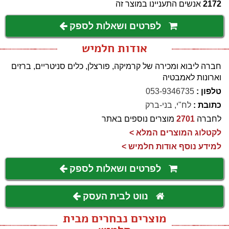
2172
אנשים התעניינו במוצר זה
לפרטים ושאלות לספק
אודות חלמיש
חברה ליבוא ומכירה של קרמיקה, פורצלן, כלים סניטריים, ברזים
וארונות לאמבטיה
טלפון :
053-9346735
כתובת :
לח"י, בני-ברק
לחברה
2701
מוצרים נוספים באתר
לקטלוג המוצרים המלא >
למידע נוסף אודות חלמיש >
לפרטים ושאלות לספק
נווט לבית העסק
מוצרים נבחרים מבית