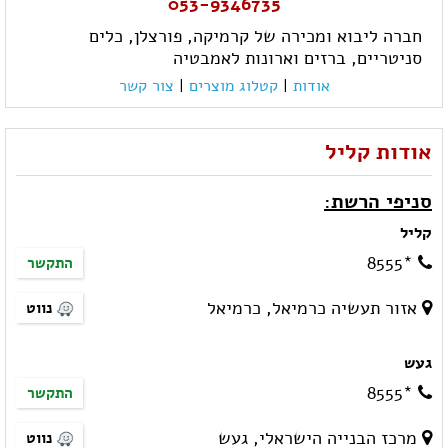
053-9346735
חברה ליבוא ומכירה של קרמיקה, פורצלן, כלים
סניטריים, ברזים וארונות לאמבטיה
אודות
|
קטלוג מוצרים
|
צור קשר
אודות קליל
סניפי הרשת:
קליל
*8555
התקשר
אזור תעשיה כרמיאל, כרמיאל
נווט
געש
*8555
התקשר
מרכז הבנייה הישראלי, געש
נווט