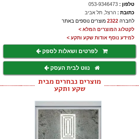
טלפון :
053-9346473
כתובת :
הרצל, תל אביב
לחברה
2322
מוצרים נוספים באתר
לקטלוג המוצרים המלא >
למידע נוסף אודות שקע ותקע >
לפרטים ושאלות לספק
נווט לבית העסק
מוצרים נבחרים מבית
שקע ותקע