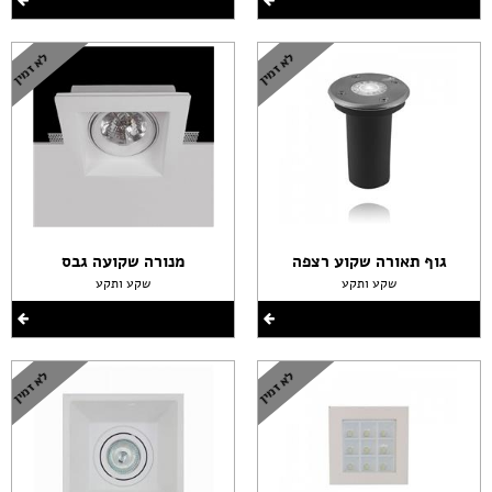
גוף תאורה שקוע רצפה
מנורה שקועה גבס
שקע ותקע
שקע ותקע