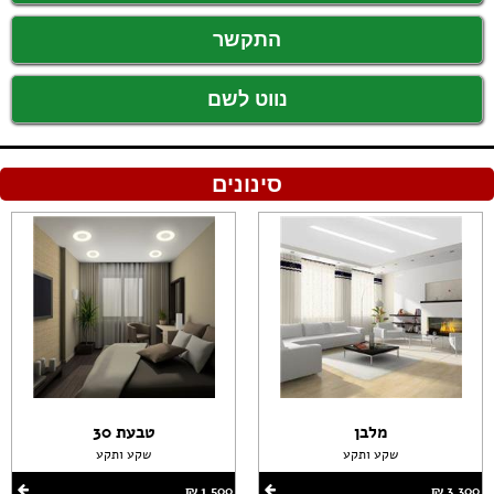
התקשר
נווט לשם
סינונים
מלבן
טבעת 30
שקע ותקע
שקע ותקע
3,300 ‏₪
1,500 ‏₪