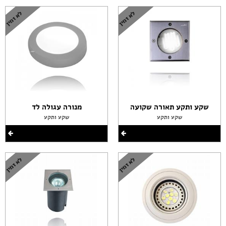
שקע ותקע תאורה שקועה
מנורה עגולה לד
שקע ותקע
שקע ותקע