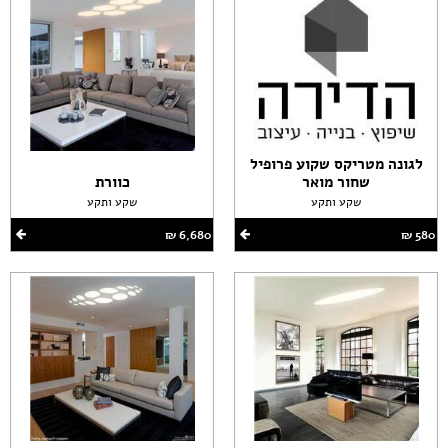
לגונה מטריקס שקוע פרופיל
שחור מואר
כוורת
שקע ותקע
שקע ותקע
580 ‏₪
6,680 ‏₪