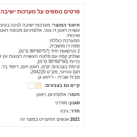
פרטים נוספים על מערכות ישיבה 
תיאור המוצר:
מערכות ישיבה לגינה בעיצו
עשויה ראטן דו גווני, אלומיניום מכוסה ראטן
ואיכותי.
המערכת כוללת:
ספה דו מושבית,
2 כורסאות יחיד (57*60*90 ס''מ),
שולחן קפה עם פלטה העשויה רצועות עץ טיק (340*118*76 ס
כריות (50*60*90 ס''מ),
קיימת בצבעים: קרם, ראטן חום, ריפוד בז'.
דגם טהיטי, מק''ט 204220,
מבית שבירו - ריהוט גן.
קיים גם בצבעים:
חומר:
,
אלומיניום
ראטן
סגנון:
מודרני
חדר:
גינה
2021
אנשים התעניינו במוצר זה