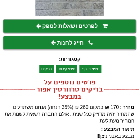
לפרטים ושאלות לספק
חייג לחנות
קטגוריות:
חיפוי וריצוף
חיפוי קירות
בריקים
פרטים נוספים על
בריקים טרוורטין אפור
במבצע!
מחיר :
170
₪
במקום 260 ‏₪ (35% הנחה)
אנחנו משתדלים
שהמחיר יהיה מדוייק ככל שניתן, אולם החברה רשאית לשנות את
המחיר מעת לעת
תיאור המבצע :
מבצע באבני ניצן!!!