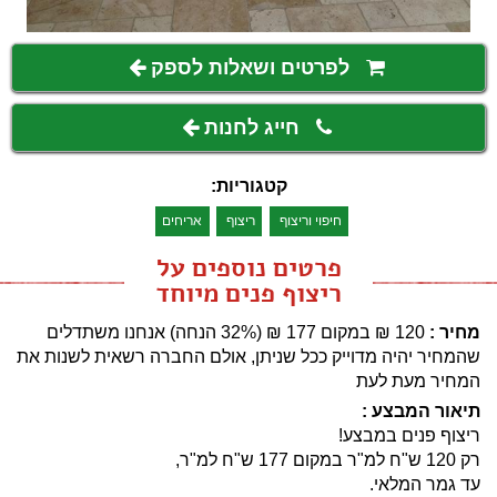
לפרטים ושאלות לספק
חייג לחנות
קטגוריות:
חיפוי וריצוף
ריצוף
אריחים
פרטים נוספים על
ריצוף פנים מיוחד
מחיר :
120
₪
במקום 177 ‏₪ (32% הנחה)
אנחנו משתדלים
שהמחיר יהיה מדוייק ככל שניתן, אולם החברה רשאית לשנות את
המחיר מעת לעת
תיאור המבצע :
ריצוף פנים במבצע!
רק 120 ש"ח למ"ר במקום 177 ש"ח למ"ר,
עד גמר המלאי.