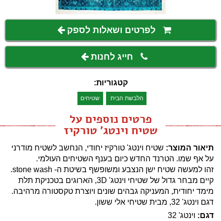
לפרטים ושאלות לספק
חייג לחנות
קטגוריות:
הלבשת הבית
שטיחים
פרטים נוספים על
שטיח וינטג' טורקיז
תיאור המוצר:
שטיח וינטג' טורקיז יחודי, הנחשב לשטיח מודרני
על אף שמו. הטרנד החדש כיום בענף השטיחים העולמי.
זהו למעשה שטיח ישן הנצבע ומשופשף בשיטת ה- stone wash.
קיים מבחר גדול של שטיחי וינטג' 3D, הארוגים בטכניקת תלת
מימד יחודית, המעניקה גבהים שונים ויוצרת טקסטורה מרהיבה.
דגם וינטג' 32, מבית שטיחי אלי ששון.
דגם:
וינטג' 32