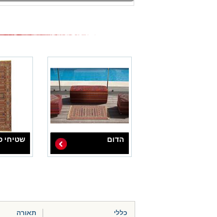
הדום
שטיחי ס
כללי
תאורה