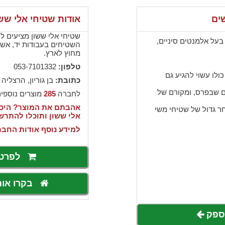
ים
אודות שטיחי אלי ששו
שטיחי אלי ששון מציעים לכם
בעל אלמנטים סיניים,
השטיחים בעבודות יד, אשר
מחוץ לארץ.
טלפון:
053-7101332
ולו עשוי להגיע גם
כתובת:
בן גוריון, הרצליה
ם שבפרס, ומקורם של
לחברה
285
מוצרים נוספי
אהבתם את המוצר? היכנ
ר גדול של שטיחי משי
אלי ששון ותוכלו להתר
למידע נוסף אודות החבר
לפרט
בקרו או
לספק