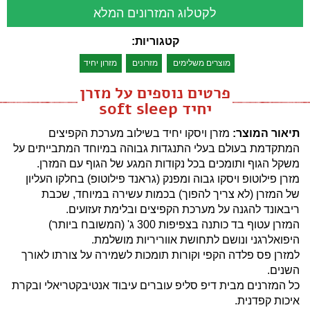
לקטלוג המזרונים המלא
קטגוריות:
מוצרים משלימים
מזרונים
מזרון יחיד
פרטים נוספים על מזרן
יחיד soft sleep
תיאור המוצר:
מזרן ויסקו יחיד בשילוב מערכת הקפיצים
המתקדמת בעולם בעלי התנגדות גבוהה במיוחד המתבייתים על
משקל הגוף ותומכים בכל נקודות המגע של הגוף עם המזרן.
מזרן פילוטופ ויסקו גבוה ומפנק (גראנד פילוטופ) בחלקו העליון
של המזרן (לא צריך להפוך) בכמות עשירה במיוחד, שכבת
ריבאונד להגנה על מערכת הקפיצים ובלימת זעזועים.
המזרן עטוף בד כותנה בצפיפות 300 ג' (המשובח ביותר)
היפואלרגני ונושם לתחושת אווריריות מושלמת.
למזרן פס פלדה הקפי וקורות תומכות לשמירה על צורתו לאורך
השנים.
כל המזרנים מבית דיפ סליפ עוברים עיבוד אנטיבקטריאלי ובקרת
איכות קפדנית.