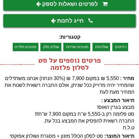
לפרטים ושאלות לספק
חייג לחנות
קטגוריות:
רהיטים
שולחנות
מזנונים ושידות
שולחן סלון
מזנונים תלויים
פרטים נוספים על סט
לסלון פלזמה
מחיר :
5,550
₪
במקום 7,900 ‏₪ (30% הנחה)
אנחנו משתדלים
שהמחיר יהיה מדוייק ככל שניתן, אולם החברה רשאית לשנות את
המחיר מעת לעת
תיאור המבצע :
מבצע בגרין האוס!
סט פלזמה רק ב-5,550 ש"ח במקום 7,900 ש"ח!!!
החברה רשאית להפסיק את המבצע בכל עת.
ט.ל.ח
תיאור המוצר:
סט לסלון הכולל מזנון + מסגרת ושולחן אפוקסי