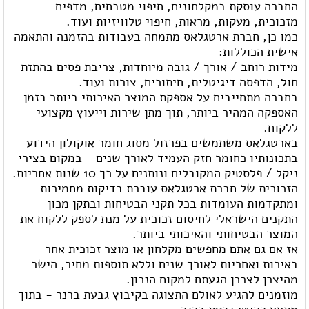
החברה עוסקת במקלחונים, חיפוי מטבחים, מדפים
מזכוכית, מעקות, מראות, חיפוי טלוויזיות ועוד.
כמו כן, חברת ארטגלאס מתמחה בעבודות בהזמנה והתאמה
אישית הכוללות:
מידות רוחב / אורך / גובה מיוחדות, צריבת פסים בהתזת
חול, הדפסה דיגיטלית, חיתוכים, צורות ועוד.
בחברה מתחייבים על אספקת המוצר האיכותי ביותר בזמן
האספקה המהיר ביותר, תוך מתן שירות וייעוץ מקצועי
ללקוח.
בארטגלאס משתמשים בפרזול מסוג חומר אוקולון הידוע
בתכונותיו כחומר חזק העמיד לאורך שנים - במקום בצירי
ניקל / פלסטיק המקובלים ונותנים על כך 10 שנות אחריות.
הזכוכית של חברת ארטגלאס עוברת בדיקות מחמירות
ומתקדמות העומדות בכל תקני הבטיחות ובתקן מכון
התקנים הישראלי לחיסום זכוכית על מנת לספק ללקוח את
המוצר הבטיחותי והאיכותי ביותר.
​אז אם גם אתם מחפשים מקלחון או מוצר זכוכית אחר
באיכות ואחריות לאורך שנים וללא תוספות מחיר, הישר
מהיצרן לצרכן הגעתם למקום הנכון.
מוזמנים להגיע לאולם התצוגה בקיבוץ גבעת ברנר - בתוך