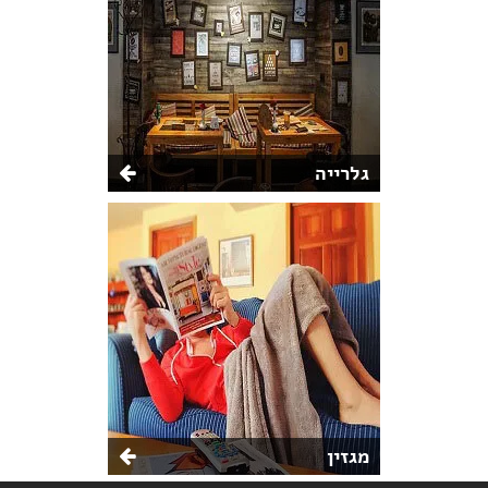
גלרייה
מגזין