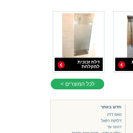
דלת זכוכית
למקלחת
לכל המוצרים >
חדש באתר
טאפ דזיין
דלתות רפאל
רהיטי עד