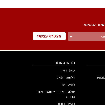
טים הבאים:
הצטרף עכשיו
ני
▼
חדש באתר
טאפ דזיין
מבצע
דלתות רפאל
רהיטי עד
עולם הגידור - תכנון ויצור
גדרות
רהיטי דורון