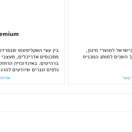
Treemium - חלומו
ישראל למוצרי מיגון,
בין עצי האקליפטוס שבפרדס
 השנים למותג המכניס
מתכנסים אדריכלים, מעצבי פ
ברהיטים. באינדונזיה הרחוק
גלפים ונגרים שיודעים להרג
 קשר
אודות