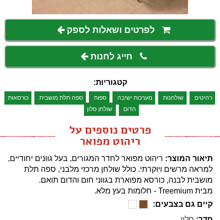
לפרטים ושאלות לספק
חייג לחנות
קטגוריות:
רהיטים
שולחנות
מערכות ישיבה
ספות
ספה תלת מושבית
כורסאות
הדום
שולחן סלון
פרטים נוספים על
ריהוט מפואר
תיאור המוצר:
ריהוט מפואר לחדר המגורים, בעל גוונים יחודיים,
למראה מרשים ויוקרתי. כולל שולחן מרכזי מלבני, ספה תלת
מושבית לבנה, כורסא מפוארת בגווני חום והדום תואם.
מבית Treemium - חלומות בעץ מלא.
קיים גם בצבעים:
חדר:
סלון