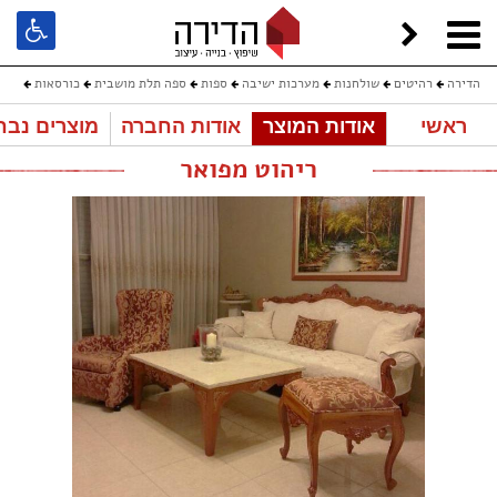
הדירה
רהיטים
שולחנות
מערכות ישיבה
ספות
ספה תלת מושבית
כורסאות
ראשי
אודות המוצר
אודות החברה
מוצרים נבח
הדום
שולחן סלון
ריהוט מפואר
ריהוט מפואר