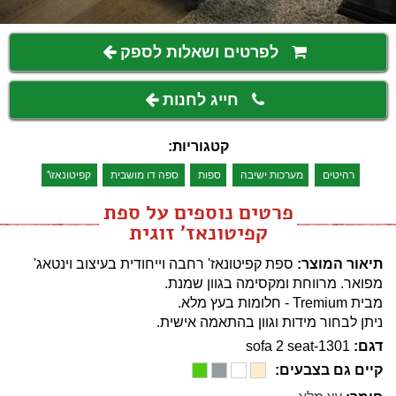
לפרטים ושאלות לספק
חייג לחנות
קטגוריות:
רהיטים
מערכות ישיבה
ספות
ספה דו מושבית
קפיטונאז\'
פרטים נוספים על ספת
קפיטונאז' זוגית
תיאור המוצר:
ספת קפיטונאז' רחבה וייחודית בעיצוב וינטאג'
מפואר. מרווחת ומקסימה בגוון שמנת.
מבית Tremium - חלומות בעץ מלא.
ניתן לבחור מידות וגוון בהתאמה אישית.
דגם:
sofa 2 seat-1301
קיים גם בצבעים: