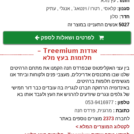
חומר:
עץ מלא
סגנון:
קלאסי
,
רטרו / וינטאג'
,
אנגלי
,
עתיק
חדר:
סלון
5027
אנשים התעניינו במוצר זה
לפרטים ושאלות לספק
אודות Treemium -
חלומות בעץ מלא
בין עצי האקליפטוס שבפרדס חנה הקמנו את מתחם הרהיטים
שלנו שבו מתכנסים אדריכלים, מעצבי פנים ולקוחות וביחד אנו
מגשימים חלומות ברהיטים.
באינדונזיה הרחוקה חברנו לנגריה בה עובדים כבר דור חמישי
של גלפים ונגרים שיודעים להרגיש את העץ ולעבד אותו בא
טלפון :
053-9416977
כתובת :
מרגנית, פרדס חנה
לחברה
2373
מוצרים נוספים באתר
לקטלוג המוצרים המלא >