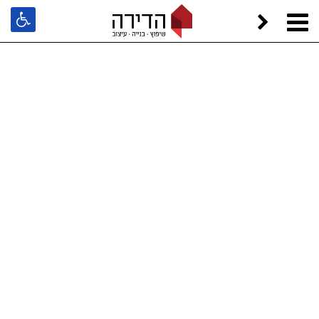
הדירה
קורסים וסדנאות
קורס עיצוב פנים - המרכז ללימודי עיצוב ואמנות במכללה האקדמית גליל מערבי