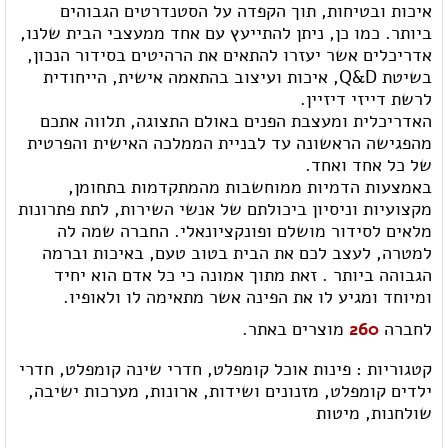
איכות ובטיחות, תוך הקפדה על הסטנדרטים הגבוהים
ביותר. כמו כן, ניתן להתייעץ עם אחד ממעצבי הבית שלנו,
אדריכלים אשר יעזרו להתאים את הרהיטים בסידור הנכון,
בשיטת Q&D, איכות ועיצוב בהתאמה אישית, הייחודית
לרשת דייזי דיזיין.
האדריכלית ומעצבת הפנים באולם התצוגה, תלווה אתכם
מהפגישה הראשונה עד לבניית הממלכה האישית והפרטית
של כל אחד ואחד.
באמצעות הדמיות ממוחשבות מהמתקדמות בתחומן,
מקצועיות וניסיון ביכולתם של אנשי השירות, לתת פתרונות
מלאים לסידור מושלם ופונקציונאלי. החברה שמה לה
למטרה, לעצב לכם את הבית בטוב טעם, באיכות וברמה
הגבוהה ביותר . זאת מתוך אמונה כי כל אדם הוא יחיד
ומיוחד ומגיע לו את הפינה אשר מתאימה לו ולאופיו.
לחברה
260
מוצרים באתר.
קטגוריות :
פינות אוכל קומפלט,
חדרי שינה קומפלט,
חדרי
ילדים קומפלט,
מזנונים ושידות,
ארונות,
מערכות ישיבה,
שולחנות,
מיטות