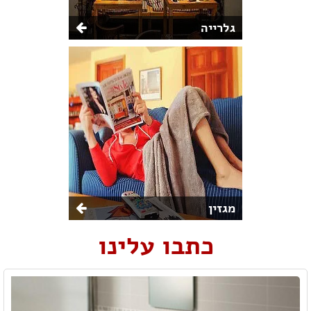
גלרייה
מגזין
כתבו עלינו