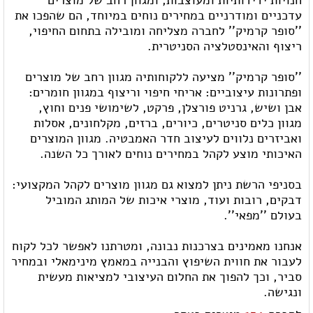
חנויות ידידותיות ומעוצבות, ומגוון רחב של מוצרים
עדכניים ומודרניים במחירים נוחים במיוחד, הם שהפכו את
''סופר קרמיק'' לחברה מצליחה ומובילה בתחום החיפוי,
ריצוף והאינסטלציה הסניטרית.
''סופר קרמיק'' מציעה ללקוחותיה מגוון רחב של מוצרים
ופתרונות עיצוביים: אריחי חיפוי וריצוף במגוון חומרים:
אבן ושיש, גרניט פורצלן, פרקט, לשימושי פנים וחוץ,
מגוון כלים סניטרים, כיורים, ברזים, מקלחונים, אסלות
ואביזרים נלווים לעיצוב חדר האמבטיה. מגוון המוצרים
האיכותי מוצע לקהל במחירים נוחים לאורך כל השנה.
בסניפי הרשת ניתן למצוא גם מגוון מוצרים לקהל המקצועי:
דבקים, רובות ועוד, מוצרי איכות של המותג המוביל
בעולם ''מפאי''.
אנחנו מאמינים בצרכנות נבונה, ומטרתנו לאפשר לכל לקוח
לעבור את חווית השיפוץ והבנייה במאמץ מינימאלי ובמחיר
סביר, וכך להפוך את החלום העיצובי למציאות מעשית
ונגישה.