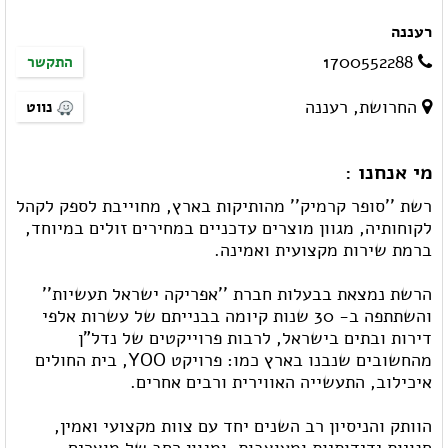
רעננה
1700552288
התקשר
החרושת, רעננה
נווט
מי אנחנו :
רשת ''סופר קרמיק'' מהותיקות בארץ, מחוייבת לספק לקהל
לקוחותיה, מגוון מוצרים עדכניים במחירים זולים במיוחד,
ברמת שירות מקצועית ואמינה.
הרשת נמצאת בבעלות חברת ''אפריקה ישראל תעשיות''
והשתתפה ב- 30 שנות קיומה בבנייתם של עשרות אלפי
דירות ובתים בישראל, לרבות פרוייקטים של נדל"ן
מהחשובים שנבנו בארץ כמו: פרויקט YOO, בית החולים
איכילוב, התעשייה האווירית ורבים אחרים.
הוותק והניסיון רב השנים יחד עם צוות מקצועי ואמין,