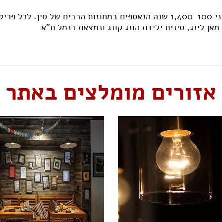
בגלריה מוצגים רהיטי ופרטי אמנות סינים עתיקים בני 100  1,400 שנה הנאספים
מאן לינג, סינית ילידת הונג קונג ונמצאת בנמל ת"א
אזורים מומלצים באתר