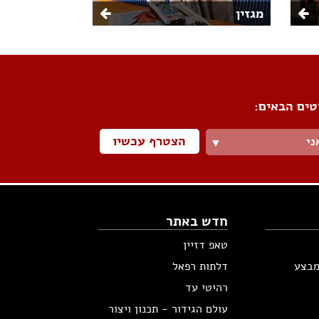
מגזין
טים הבאים:
הצטרף עכשיו
ני
▼
חדש באתר
טאפ דזיין
מבצע
דלתות רפאל
רהיטי עד
עולם הגידור - תכנון ויצור