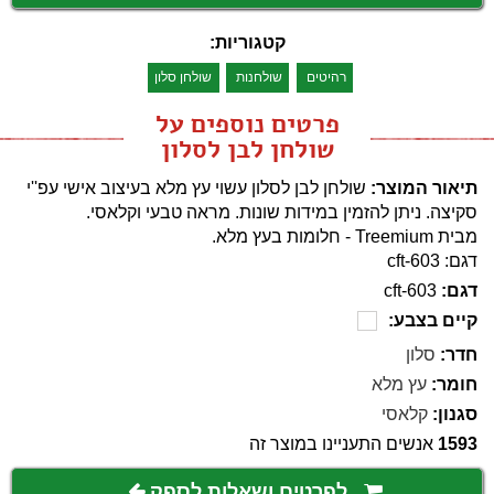
קטגוריות:
רהיטים
שולחנות
שולחן סלון
פרטים נוספים על
שולחן לבן לסלון
תיאור המוצר:
שולחן לבן לסלון עשוי עץ מלא בעיצוב אישי עפ''י
סקיצה. ניתן להזמין במידות שונות. מראה טבעי וקלאסי.
מבית Treemium - חלומות בעץ מלא.
דגם: cft-603
דגם:
cft-603
קיים בצבע:
חדר:
סלון
חומר:
עץ מלא
סגנון:
קלאסי
1593
אנשים התעניינו במוצר זה
לפרטים ושאלות לספק