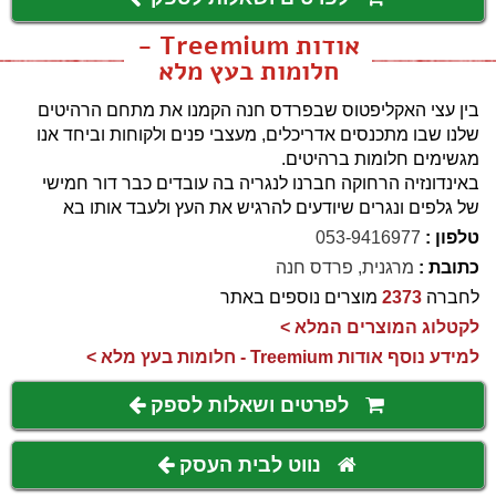
אודות Treemium -
חלומות בעץ מלא
בין עצי האקליפטוס שבפרדס חנה הקמנו את מתחם הרהיטים
שלנו שבו מתכנסים אדריכלים, מעצבי פנים ולקוחות וביחד אנו
מגשימים חלומות ברהיטים.
באינדונזיה הרחוקה חברנו לנגריה בה עובדים כבר דור חמישי
של גלפים ונגרים שיודעים להרגיש את העץ ולעבד אותו בא
טלפון :
053-9416977
כתובת :
מרגנית, פרדס חנה
לחברה
2373
מוצרים נוספים באתר
לקטלוג המוצרים המלא >
למידע נוסף אודות Treemium - חלומות בעץ מלא >
לפרטים ושאלות לספק
נווט לבית העסק